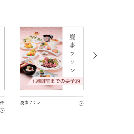
ラン
2026-summer party plan