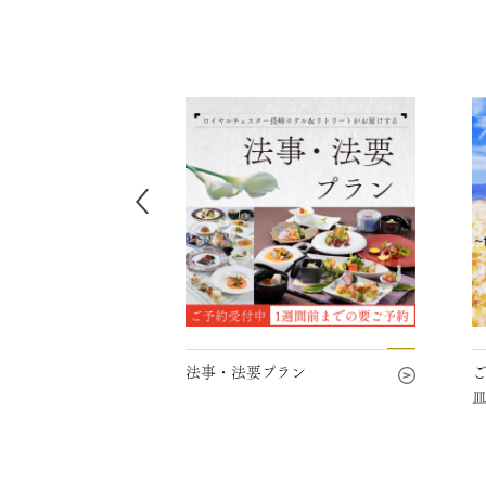
法事・法要プラン
ご宿泊者様限定「長
皿作り」