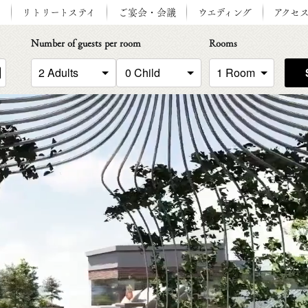
ン
リトリートステイ
ご宴会・会議
ウエディング
アクセ
Number of guests per room
Rooms