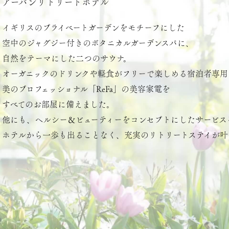
アーバンリトリートホテル
イギリスのプライベートガーデンをモチーフにした
空中のジャグジー付きのボタニカルガーデンスパに、
自然をテーマにした二つのサウナ。
オーガニックのドリンクや軽食が
フリーで楽しめる宿泊者専用
美のプロフェッショナル「ReFa」の美容家電を
すべてのお部屋に備えました。
他にも、ヘルシー＆ビューティーを
コンセプトにしたサービス
ホテルから一歩も出ることなく、
充実のリトリートステイが叶