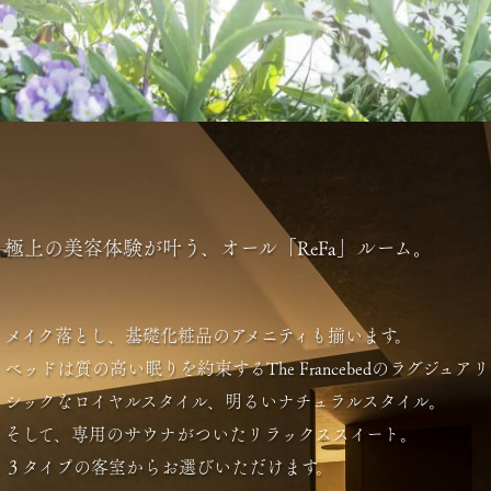
極上の美容体験が叶う、
オール「ReFa」ルーム。
メイク落とし、基礎化粧品のアメニティも揃います。
ベッドは質の高い眠りを約束する
The Francebedのラグジュ
シックなロイヤルスタイル、明るいナチュラルスタイル。
そして、専用のサウナがついたリラックススイート。
３タイプの客室からお選びいただけます。