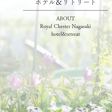
ホテル＆リトリート
ABOUT
Royal Chester Nagasaki
hotel&retreat